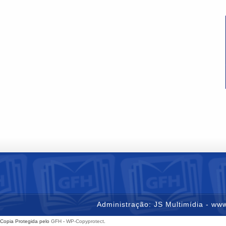
Administração: JS Multimídia - www
Copia Protegida pelo
GFH
-
WP-Copyprotect
.