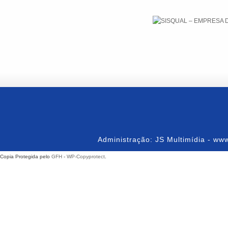
Administração: JS Multimídia - www
Copia Protegida pelo
GFH
-
WP-Copyprotect
.