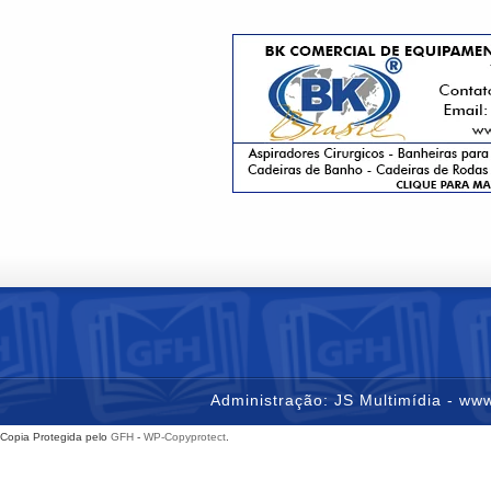
Administração: JS Multimídia - www
Copia Protegida pelo
GFH
-
WP-Copyprotect
.